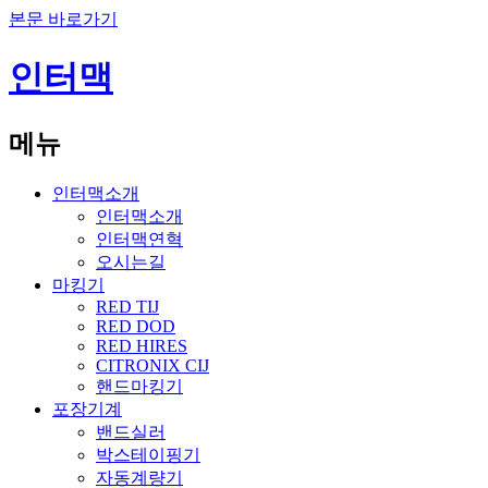
본문 바로가기
인터맥
메뉴
인터맥소개
인터맥소개
인터맥연혁
오시는길
마킹기
RED TIJ
RED DOD
RED HIRES
CITRONIX CIJ
핸드마킹기
포장기계
밴드실러
박스테이핑기
자동계량기