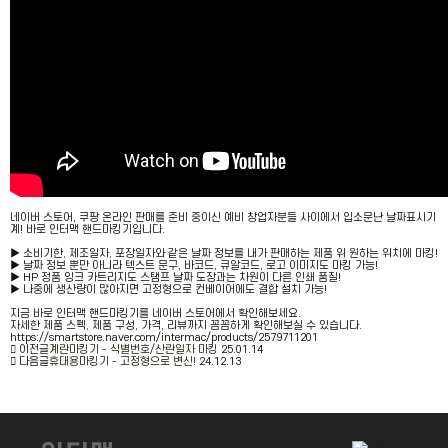
네이버 스토어, 쿠팡 온라인 판매를 준비 중이신 예비 창업자분들 사이에서 입소문난 날짜표시기
계! 바로 인터맥 핸드마킹기입니다.
▶ 소비기한, 제조일자, 포장일자와 같은 날짜 정보를 내가 판매하는 제품 위 원하는 위치에 마킹!
▶ 날짜 정보 뿐만 아니라 텍스트 문구, 바코드, 큐알코드, 로고 이미지도 마킹 가능!
▶ HP 정품 잉크 카트리지도 스탬프 날짜 도장과는 차원이 다른 인쇄 품질!
▶ 나중에 생산량이 많아지면 고정형으로 컨베이어에도 결합 설치 가능!
지금 바로 인터맥 핸드마킹기를 네이버 스토어에서 확인해보세요.
자세한 제품 스펙, 제품 구성, 가격, 리뷰까지 꼼꼼하게 확인해보실 수 있습니다.
https://smartstore.naver.com/intermac/products/2579711201
이전글
계란마킹기 - 식별번호/산란일자 마킹
25.01.14
다음글
휴대용마킹기 - 고정형으로 변신!
24.12.13